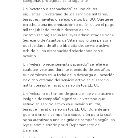
categorías protegidas es la siguiente:
Un "veterano discapacitado" es uno de los
siguientes: un veterano de los servicios militares,
terrestres, navales o aéreos de los EE. UU. Que tiene
derecho a una indemnización (o quién, salvo el pago
militar jubilado, tendría derecho a una
indemnización) según las leyes administradas por el
Secretario de Asuntos de Veteranos; o una persona
que fue dada de alta o liberada del servicio activo
debido a una discapacidad relacionada con el
servicio.
Un "veterano recientemente separado" se refiere a
cualquier veterano durante el período de tres años
que comienza en la fecha de la descarga o liberación
de dicho veterano del servicio activo en el servicio
militar, terrestre, naval o aéreo de los EE. UU.
Un "veterano de tiempo de guerra en servicio activo o
insignia de campaña" significa un veterano que
estuvo en servicio activo en el servicio militar,
terrestre, naval o aéreo de los EE. UU. Durante una
guerra o en una campaña o expedición para la cual
se ha autorizado una insignia de campaña según las
leyes. administrado por el Departamento de
Defensa.