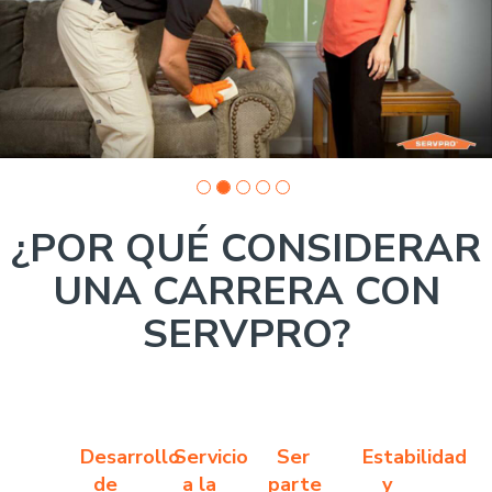
photo
1
¿POR QUÉ CONSIDERAR
UNA CARRERA CON
SERVPRO?
Desarrollo
Servicio
Ser
Estabilidad
de
a la
parte
y