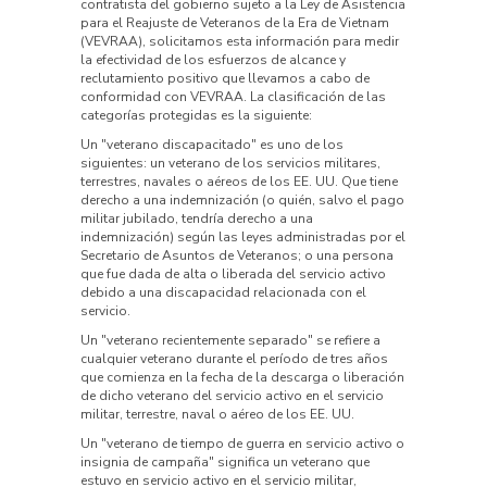
contratista del gobierno sujeto a la Ley de Asistencia
para el Reajuste de Veteranos de la Era de Vietnam
(VEVRAA), solicitamos esta información para medir
la efectividad de los esfuerzos de alcance y
reclutamiento positivo que llevamos a cabo de
conformidad con VEVRAA. La clasificación de las
categorías protegidas es la siguiente:
Un "veterano discapacitado" es uno de los
siguientes: un veterano de los servicios militares,
terrestres, navales o aéreos de los EE. UU. Que tiene
derecho a una indemnización (o quién, salvo el pago
militar jubilado, tendría derecho a una
indemnización) según las leyes administradas por el
Secretario de Asuntos de Veteranos; o una persona
que fue dada de alta o liberada del servicio activo
debido a una discapacidad relacionada con el
servicio.
Un "veterano recientemente separado" se refiere a
cualquier veterano durante el período de tres años
que comienza en la fecha de la descarga o liberación
de dicho veterano del servicio activo en el servicio
militar, terrestre, naval o aéreo de los EE. UU.
Un "veterano de tiempo de guerra en servicio activo o
insignia de campaña" significa un veterano que
estuvo en servicio activo en el servicio militar,