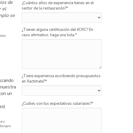
ios de
¿Cuántos años de experiencia tienes en el
 el
sector de la restauración?
*
mplo se
¿Tienen alguna certificación del IICRC? En
caso afirmativo, haga una lista.
*
lor,
¿Tiene experiencia escribiendo presupuestos
uscando
en Xactimate?
*
 nuestra
con un
¿Cuáles son tus expectativas salariales?
*
ed.
d y
 Servpro