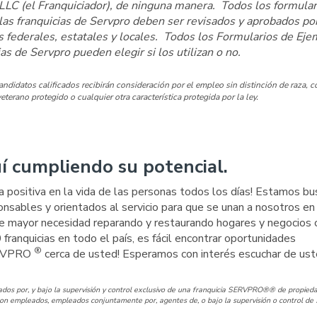
 LLC (el Franquiciador), de ninguna manera. Todos los formular
las franquicias de Servpro deben ser revisados y aprobados por
es federales, estatales y locales. Todos los Formularios de Eje
as de Servpro pueden elegir si los utilizan o no.
idatos calificados recibirán consideración por el empleo sin distinción de raza, co
eterano protegido o cualquier otra característica protegida por la ley.
í cumpliendo su potencial.
a positiva en la vida de las personas todos los días! Estamos b
nsables y orientados al servicio para que se unan a nosotros en
e mayor necesidad reparando y restaurando hogares y negocios 
00 franquicias en todo el país, es fácil encontrar oportunidades
®
SERVPRO
cerca de usted! Esperamos con interés escuchar de ust
os por, y bajo la supervisión y control exclusivo de una franquicia SERVPRO®® de propieda
n empleados, empleados conjuntamente por, agentes de, o bajo la supervisión o control de