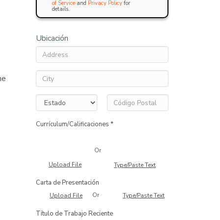
of Service
and
Privacy Policy
for
details.
Ubicación
ne
Currículum/Calificaciones *
Or
Upload File
Type/Paste Text
Carta de Presentación
Or
Upload File
Type/Paste Text
Título de Trabajo Reciente