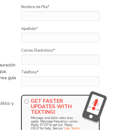
Nombre de Pila
*
Apellido
*
Correo Electrónico
*
auración
gua,
Teléfono
*
nea guía
GET FASTER
ático y
UPDATES WITH
TEXTING!
Message and data rates may
apply. Message frequency varies.
Reply STOP to opt out. Reply
HELP for help. See our
User Terms